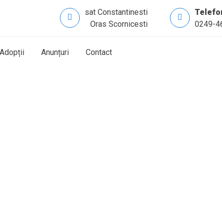
sat Constantinesti
Telefo
Oras Scornicesti
0249-4
Adopții
Anunțuri
Contact