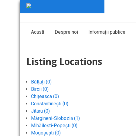
Acasă
Despre noi
Informații publice
Listing Locations
Bălțați (0)
Bircii (0)
Chițeasca (0)
Constantinești (0)
Jitaru (0)
Mărgineni-Slobozia (1)
Mihăilești-Popești (0)
Mogoșești (0)